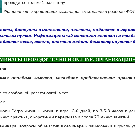
проводится только 1 раз в году.
Фотоотчеты прошедших семинаров смотрите в разделе Ф
осты, доступны в исполнении, понятны, подаются в игров
пытным путем.
Информационный материал основан на тради
одается легко, весело, сложные модели демонстрируются 
МИНАРЫ ПРОХОДЯТ ОЧНО И ON-LINE. ОРГАНИЗАЦИ
ра:
ямая передача качеств,
наглядное представление практи
е
со свободной расстановкой мест.
ек.
ы "Игра жизни и жизнь в игре" 2-6 дней, по 3-5-8 часов в ден
минут практика, с короткими перерывами после 70 минут занятий.
минара, вопросы об участии в семинаре и зачислении в группу 