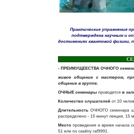
Практические упражнения пр
подтверждена научным и о
достижениях квантовой физики, п
СЕ
- ПРЕИМУЩЕЕСТВА ОЧНОГО семина
живое общение с мастером,
пр
общение в группе.
ОЧНЫЕ семинары
проводятся
в зал
Количество слушателей
от 10 челов
Длительность
ОЧНОГО семинара школ
распределено - 15 минут лекция, 15 
Место
проведения и время начала се
51
или по скайпу
raf9991.