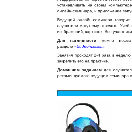
устанавливать на своем компьютере
онлайн-семинара, и приложение запус
Ведущий онлайн-семинара говорит
слушатели могут ему отвечать. Учеб
изображений, картинок. Все участники 
Для наглядности
можно посмотр
разделе
«Видеотзывы»
.
Занятия проходят 2-4 раза в неделю 
закрепить его на практике.
Домашним заданием
для слушател
рекомендуемого ведущим семинара ху
- выс
- м
- н
- к