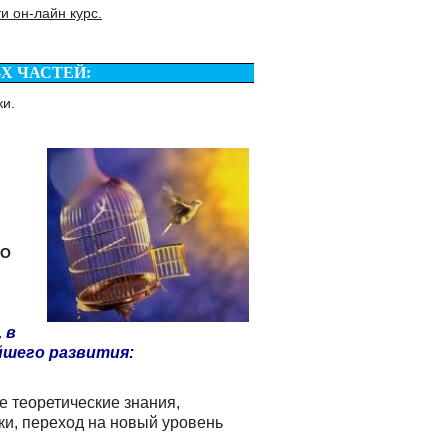
и он-лайн курс.
-Х ЧАСТЕЙ:
ки.
НО
 в
шего развития:
е теоретические знания,
и, переход на новый уровень