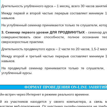
Длительность улубленного курса – 1 месяц, всего 30 часов заняти
Между первой и второй частью перерыв составляет минимум 1
навыков.
На углубленный семинар принимаются только те слушатели, кото
3. Семинар первого уровня ДЛЯ ПРОДВИНУТЫХ
- семинар для
совершенствовать свои способности, полное осознание т
сверхскоростные практики.
Длительность продвинутого курса – 2 части по 20 часов, 1,5-2 мес
Между второй и третьей частью перерыв составляет минимум 
навыков.
На продвиутый семинар принимаются только те слушатели,
углубленный курсы.
ФОРМАТ ПРОВЕДЕНИЯ ON-LINE ЗАНЯТИЙ
йн-встреч через Интернет в режиме реального времени.
й из участников находится у своего компьютера, а связь 
едством веб-приложения. От участника онлайн-семинара не требу