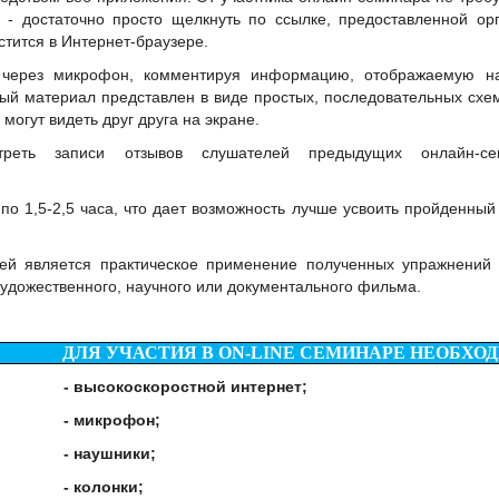
 - достаточно просто щелкнуть по ссылке, предоставленной ор
тится в Интернет-браузере.
 через микрофон, комментируя информацию, отображаемую на
ный материал представлен в виде простых, последовательных схем
могут видеть друг друга на экране.
еть записи отзывов слушателей предыдущих онлайн-се
по 1,5-2,5 часа, что дает возможность лучше усвоить пройденный
ей является практическое применение полученных упражнений
дожественного, научного или документального фильма.
ДЛЯ УЧАСТИЯ В ON-LINE СЕМИНАРЕ НЕОБХО
окоскоростной интернет;
икрофон;
аушники;
олонки;