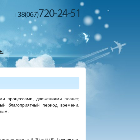
ТЫ
ими процессами, движениями планет,
мый благоприятный период времени.
ным.
ежуток между 4-00 и 6-00. Говорится,