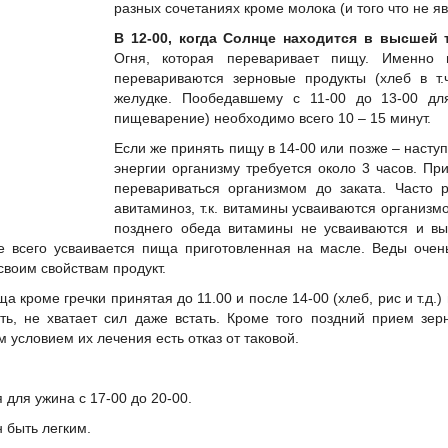
разных сочетаниях кроме молока (и того что не я
В 12-00, когда Солнце находится в высшей т
Огня, которая переваривает пищу. Именно 
перевариваются зерновые продукты (хлеб в т.
желудке. Пообедавшему с 11-00 до 13-00 дл
пищеварение) необходимо всего 10 – 15 минут.
Если же принять пищу в 14-00 или позже – наступ
энергии организму требуется около 3 часов. Пр
перевариваться организмом до заката. Часто р
авитаминоз, т.к. витамины усваиваются организм
позднего обеда витамины не усваиваются и вы
е всего усваивается пища приготовленная на масле. Веды очен
своим свойствам продукт.
а кроме гречки принятая до 11.00 и после 14-00 (хлеб, рис и т.д.)
сть, не хватает сил даже встать. Кроме того поздний прием зе
 условием их лечения есть отказ от таковой.
 для ужина с 17-00 до 20-00.
 быть легким.