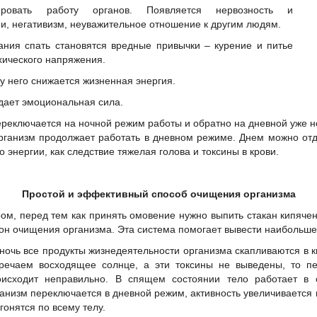
ровать работу органов. Появляется нервозность и
и, негативизм, неуважительное отношение к другим людям.
ания спать становятся вредные привычки – курение и питье
ихического напряжения.
 у него снижается жизненная энергия.
радает эмоциональная сила.
ереключается на ночной режим работы и обратно на дневной уже не
рганизм продолжает работать в дневном режиме. Днем можно отд
 энергии, как следствие тяжелая голова и токсины в крови.
Простой и эффективный способ очищения организма
ом, перед тем как принять омовение нужно выпить стакан кипяче
он очищения организма. Эта система помогает вывести наибольшее
ночь все продукты жизнедеятельности организма скапливаются в 
тречаем восходящее солнце, а эти токсины не выведены, то п
оисходит неправильно. В спящем состоянии тело работает в 
анизм переключается в дневной режим, активность увеличивается в
гонятся по всему телу.