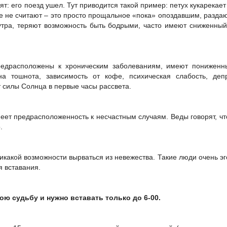
рят: его поезд ушел. Тут приводится такой пример: петух кукарекает 
анье не считают – это просто прощальное «пока» опоздавшим, разд
7 утра, теряют возможность быть бодрыми, часто имеют сниженный
редрасположены к хроническим заболеваниям, имеют пониженн
а тошнота, зависимость от кофе, психическая слабость, депр
от силы Солнца в первые часы рассвета.
еет предрасположенность к несчастным случаям. Веды говорят, чт
.
икакой возможности вырваться из невежества. Такие люди очень 
я вставания.
ою судьбу и нужно вставать только до 6-00.