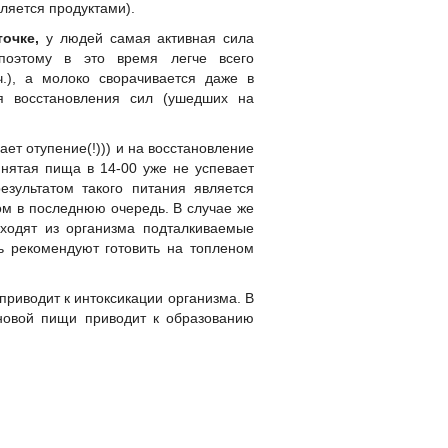
вляется продуктами).
очке,
у людей самая активная сила
поэтому в это время легче всего
ч.), а молоко сворачивается даже в
я восстановления сил (ушедших на
ает отупение(!))) и на восстановление
инятая пища в 14-00 уже не успевает
езультатом такого питания является
ом в последнюю очередь. В случае же
ходят из организма подталкиваемые
ь рекомендуют готовить на топленом
 приводит к интоксикации организма. В
рновой пищи приводит к образованию