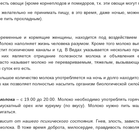
есть овощи (кроме корнеплодов и помидоров, т.к. эти овощи могут 
 желательно не принимать пищу, в это время, даже ночью, можно
е пить прохладным).
 беременные и кормящие женщины, находится под воздействием
олоко наполняет жизнь человека разумом. Кроме того молоко вы
тит психические каналы и т.д. В Ведах указывается несколько пр
 них является отрицание полезности молока и объявления 
часто называет молоко не перевариваемым, тяжелым, вызывающ
 суток его есть.
льшое количество молока употребляется на ночь и долго находитс
ак как позволяет полностью насытить организм биологической сило
молока
– с 19.00 до 20.00. Молоко необходимо употреблять горяч
 мускатный орех или куркуму (по вкусу). Молоко нужно пить ма
игаться.
висит от нашего психического состояния
. Гнев, злость, зави
молока. В тоже время доброта, милосердие, правдивость позво