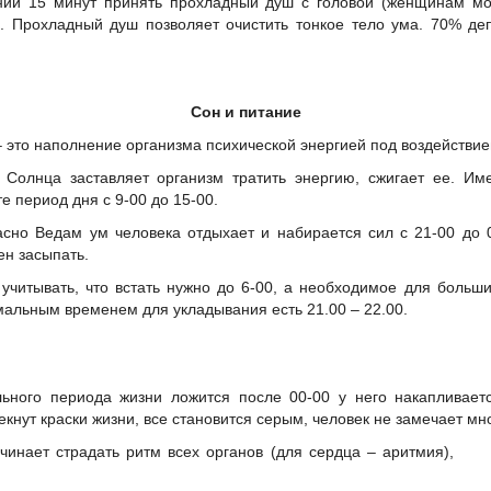
чении 15 минут принять прохладный душ с головой (женщинам м
. Прохладный душ позволяет очистить тонкое тело ума. 70% д
Сон и питание
– это наполнение организма психической энергией под воздействи
 Солнца заставляет организм тратить энергию, сжигает ее. И
е период дня с 9-00 до 15-00.
асно Ведам ум человека отдыхает и набирается сил с 21-00 до 
ен засыпать.
 учитывать, что встать нужно до 6-00, а необходимое для больши
мальным временем для укладывания есть 21.00 – 22.00.
ьного периода жизни ложится после 00-00 у него накапливает
лекнут краски жизни, все становится серым, человек не замечает мн
инает страдать ритм всех органов (для сердца – аритмия),