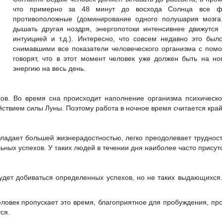
что примерно за 48 минут до восхода Солнца все ф
противоположные (доминирование одного полушария мозга
дышать другая ноздря, энергопотоки интенсивнее движутся 
интуицией и т.д.). Интересно, что совсем недавно это бы
снимавшими все показатели человеческого организма с по
говорят, что в этот момент человек уже должен быть на но
энергию на весь день.
ов. Во время сна происходит наполнение организма психическо
ействием силы Луны. Поэтому работа в ночное время считается кр
бладает большей жизнерадостностью, легко преодолевает труднос
ных успехов. У таких людей в течении дня наиболее часто присут
е будет добиваться определенных успехов, но не таких выдающихс
ловек пропускает это время, благоприятное для пробуждения, про
ся.