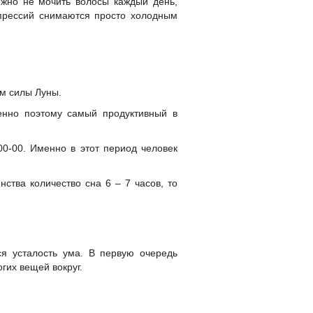
ожно не мочить волосы каждый день,
епрессий снимаются просто холодным
ем силы Луны.
менно поэтому самый продуктивный в
00-00. Именно в этот период человек
нства количество сна 6 – 7 часов, то
ся усталость ума. В первую очередь
огих вещей вокруг.