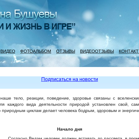
ВИДЕО
ФОТОАЛЬБОМ
ОТЗЫВЫ
ВИДЕООТЗЫВЫ
КОНТАК
Подписаться на новости
 наше тело, реакции, поведение, здоровье связаны с вселенск
я каждого вида деятельности природой установлен свой, са
 природным циклам делает человека бодрым, здоровым и энергич
Начало дня
Согласно Ведам человек должен вставать до рассвета, в пром