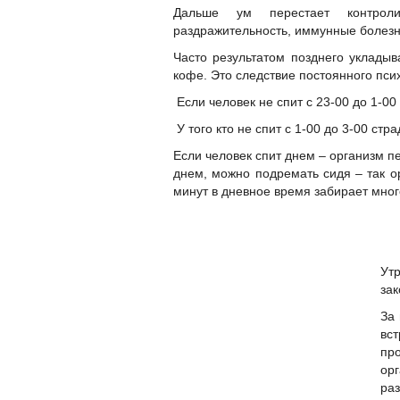
Дальше ум перестает контроли
раздражительность, иммунные болезн
Часто результатом позднего укладыв
кофе. Это следствие постоянного пс
Если человек не спит с 23-00 до 1-00
У того кто не спит с 1-00 до 3-00 ст
Если человек спит днем – организм п
днем, можно подремать сидя – так о
минут в дневное время забирает много
Утр
зак
За 
вс
пр
орг
раз