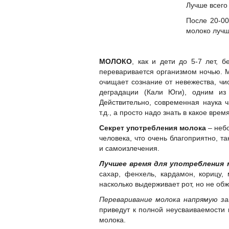
Лучше всего 
После 20-00
молоко лучш
МОЛОКО
, как и дети до 5-7 лет,
переваривается организмом ночью. М
очищает сознание от невежества, чис
деградации (Кали Юги), одним из
Действительно, современная наука 
т.д., а просто надо знать в какое время
Секрет употребления молока
– небо
человека, что очень благоприятно, т
и самоизлечения.
Лучшее время для употребления 
сахар, фенхель, кардамон, корицу,
насколько выдерживает рот, но не обж
Переваривание молока напрямую за
приведут к полной неусваиваемости 
молока.