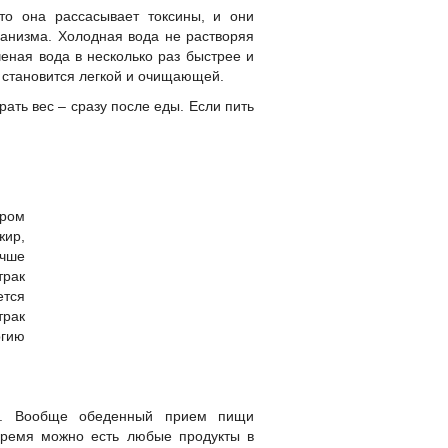
то она рассасывает токсины, и они
рганизма. Холодная вода не растворяя
ченая вода в несколько раз быстрее и
а становится легкой и очищающей.
рать вес – сразу после еды. Если пить
тром
жир,
учше
трак
ется
трак
ргию
0. Вообще обеденный прием пищи
время можно есть любые продукты в