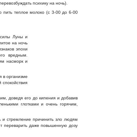
перевозбуждать психику на ночь).
 пить теплое молоко (с 3-00 до 6-00
 силы Луны и
питое на ночь
изнаков эпохи
его вредным.
им насморк и
я в организме
й спокойствия
им, доведя его до кипения и добавив
ленькими глотками и очень горячим,
сть и стремление причинить зло людям
лят переварить даже повышенную дозу