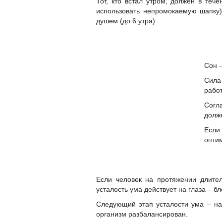
Тот, кто встал утром, должен в те
использовать непромокаемую шапку)
душем (до 6 утра).
Сон 
Сила
работ
Согл
долж
Если
опти
Если человек на протяжении длител
усталость ума действует на глаза – б
Следующий этап усталости ума – нач
организм разбалансирован.