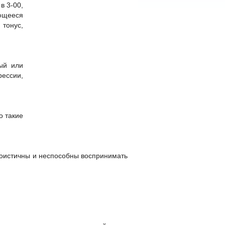
в 3-00,
ающееся
 тонус,
ый или
ессии,
о такие
эгоистичны и неспособны воспринимать