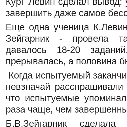
Курт Левин сделал вывод: 
завершить даже самое бес
Еще одна ученица К.Леви
Зейгарник - провела т
давалось 18-20 задани
прерывалась, а половина б
Когда испытуемый заканчив
невзначай расспрашивали 
что испытуемые упоминал
раза чаще, чем завершенн
Б.В.Зейгарник сделала